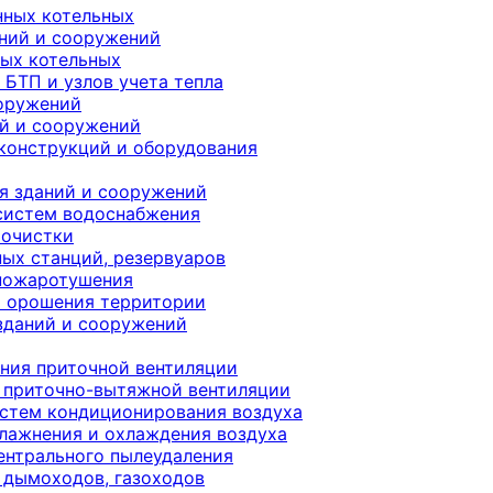
ных котельных
ний и сооружений
ых котельных
БТП и узлов учета тепла
ооружений
й и сооружений
 конструкций и оборудования
я зданий и сооружений
систем водоснабжения
оочистки
ных станций, резервуаров
 пожаротушения
и орошения территории
зданий и сооружений
ния приточной вентиляции
 приточно-вытяжной вентиляции
истем кондиционирования воздуха
лажнения и охлаждения воздуха
ентрального пылеудаления
 дымоходов, газоходов