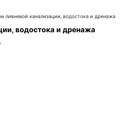
м ливневой канализации, водостока и дренажа
ии, водостока и дренажа
е
шем объекте
ских решений
ых работ
ных работ