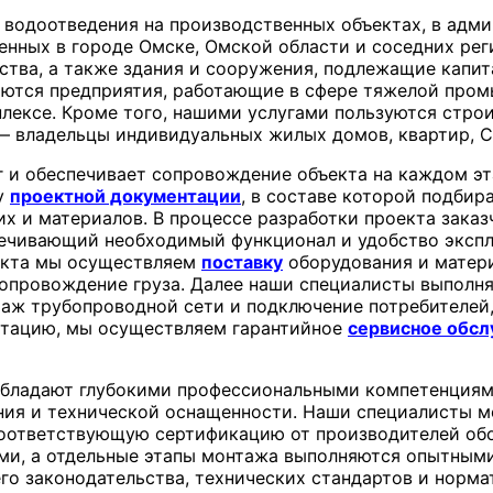
водоотведения на производственных объектах, в адм
нных в городе Омске, Омской области и соседних рег
ства, а также здания и сооружения, подлежащие капи
ются предприятия, работающие в сфере тяжелой пром
лексе. Кроме того, нашими услугами пользуются стро
 — владельцы индивидуальных жилых домов, квартир, 
 и обеспечивает сопровождение объекта на каждом эт
у
проектной документации
, в составе которой подбир
 и материалов. В процессе разработки проекта заказ
печивающий необходимый функционал и удобство эксп
екта мы осуществляем
поставку
оборудования и матери
сопровождение груза. Далее наши специалисты выполн
аж трубопроводной сети и подключение потребителей,
уатацию, мы осуществляем гарантийное
сервисное обс
ладают глубокими профессиональными компетенциями
ния и технической оснащенности. Наши специалисты м
соответствующую сертификацию от производителей обо
ми, а отдельные этапы монтажа выполняются опытным
 законодательства, технических стандартов и норма