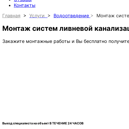
Контакты
Главная
>
Услуги
>
Водоотведение
>
Монтаж систе
Монтаж систем ливневой канализац
Закажите монтажные работы и Вы бесплатно получит
•
Консультацию специалиста по водоотведению на ва
•
Проверку разработанного проекта и анализ техниче
•
Стоимость и сроки выполнения комплекса монтажн
•
Подробный план производства строительно-монтаж
Выезд специалиста на объект В ТЕЧЕНИЕ 24 ЧАСОВ