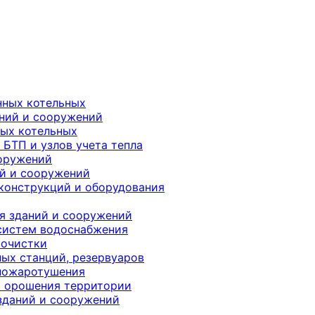
ных котельных
ний и сооружений
ых котельных
БТП и узлов учета тепла
ооружений
й и сооружений
 конструкций и оборудования
я зданий и сооружений
систем водоснабжения
оочистки
ных станций, резервуаров
 пожаротушения
и орошения территории
зданий и сооружений