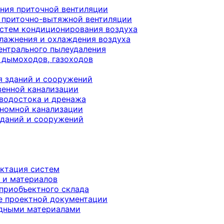
ния приточной вентиляции
 приточно-вытяжной вентиляции
истем кондиционирования воздуха
лажнения и охлаждения воздуха
ентрального пылеудаления
 дымоходов, газоходов
я зданий и сооружений
енной канализации
 водостока и дренажа
номной канализации
аний и сооружений
ектация систем
 и материалов
 приобъектного склада
е проектной документации
одными материалами