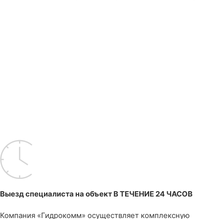
•
Полную спецификацию оборудования и материалов для
вашего проекта
•
Подробную техническую консультацию инженера-
проектировщика
•
Счет на оплату с указанием стоимости и сроков поставки
по каждой позиции
•
Предварительную стоимость строительно-монтажных
работ
Выезд специалиста на объект В ТЕЧЕНИЕ 24 ЧАСОВ
Компания «Гидрокомм» осуществляет комплексную