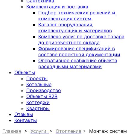
Сантехника
Комплектация и поставка
Подбор технических решений и
комплектация систем
Каталог оборудования,
комплектующих и материалов
Комплекс услуг по доставке товара
до приобъектного склада
Формирование спецификаций в
составе проектной документации
Оперативное снабжение объекта
расходными материалами
Объекты
Проекты
Котельные
Производство
Объекты В2В
Коттеджи
Квартиры
Отзывы
Контакты
Главная
>
Услуги
>
Отопление
>
Монтаж систем